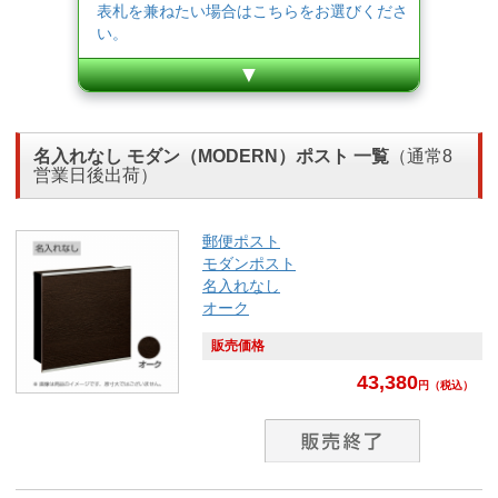
表札を兼ねたい場合はこちらをお選びくださ
い。
▼
名入れなし モダン（MODERN）ポスト 一覧
（通常8
営業日後出荷）
郵便ポスト
モダンポスト
名入れなし
オーク
販売価格
43,380
円
（税込）