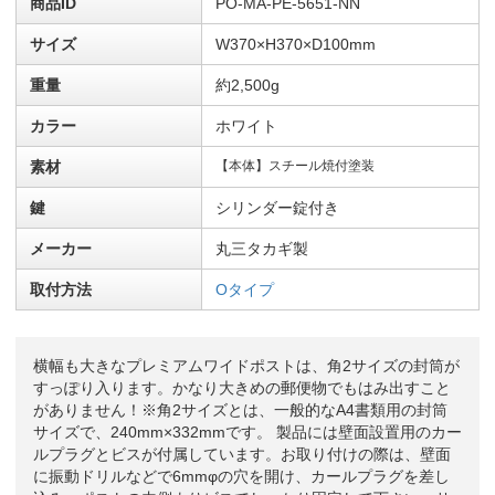
商品ID
PO-MA-PE-5651-NN
サイズ
W370×H370×D100mm
重量
約2,500g
カラー
ホワイト
素材
【本体】スチール焼付塗装
鍵
シリンダー錠付き
メーカー
丸三タカギ製
取付方法
Oタイプ
横幅も大きなプレミアムワイドポストは、角2サイズの封筒が
すっぽり入ります。かなり大きめの郵便物でもはみ出すこと
がありません！※角2サイズとは、一般的なA4書類用の封筒
サイズで、240mm×332mmです。 製品には壁面設置用のカー
ルプラグとビスが付属しています。お取り付けの際は、壁面
に振動ドリルなどで6mmφの穴を開け、カールプラグを差し